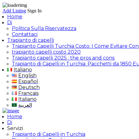
Add Listing
Sign In
Home
Di
Politica Sulla Riservatezza
Contattaci
Trapianto di capelli
Trapianto Capelli Turchia Costo: I Come Evitare Con
trapianto capelli costo 2020
Trapianto capelli 2025 : the pros and cons
Trapianto di Capelli in Turchia: Pacchetti da 1850 E
Italiano
English
Español
Deutsch
Français
Italiano
العربية
Home
Di
Servizi
Trapianto di Capelli in Turchia