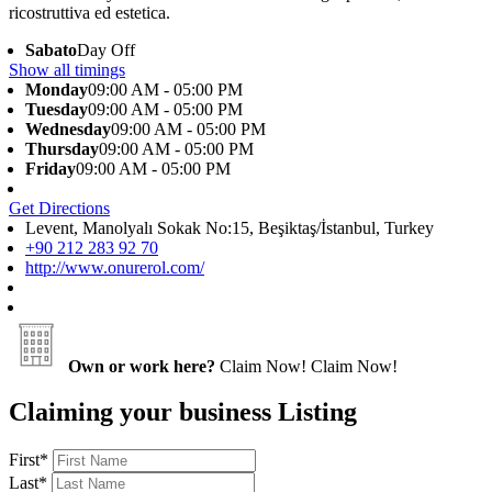
ricostruttiva ed estetica.
Sabato
Day Off
Show all timings
Monday
09:00 AM - 05:00 PM
Tuesday
09:00 AM - 05:00 PM
Wednesday
09:00 AM - 05:00 PM
Thursday
09:00 AM - 05:00 PM
Friday
09:00 AM - 05:00 PM
Get Directions
Levent, Manolyalı Sokak No:15, Beşiktaş/İstanbul, Turkey
+90 212 283 92 70
http://www.onurerol.com/
Own or work here?
Claim Now!
Claim Now!
Claiming your business Listing
First
*
Last
*