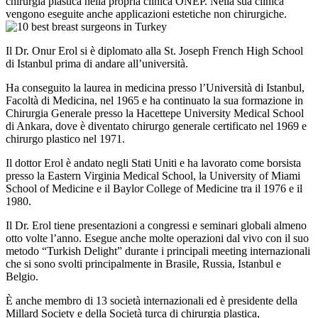
chirurgia plastica nella propria clinica ONEP. Nella sua clinica
vengono eseguite anche applicazioni estetiche non chirurgiche.
Il Dr. Onur Erol si è diplomato alla St. Joseph French High School
di Istanbul prima di andare all’università.
Ha conseguito la laurea in medicina presso l’Università di Istanbul,
Facoltà di Medicina, nel 1965 e ha continuato la sua formazione in
Chirurgia Generale presso la Hacettepe University Medical School
di Ankara, dove è diventato chirurgo generale certificato nel 1969 e
chirurgo plastico nel 1971.
Il dottor Erol è andato negli Stati Uniti e ha lavorato come borsista
presso la Eastern Virginia Medical School, la University of Miami
School of Medicine e il Baylor College of Medicine tra il 1976 e il
1980.
Il Dr. Erol tiene presentazioni a congressi e seminari globali almeno
otto volte l’anno. Esegue anche molte operazioni dal vivo con il suo
metodo “Turkish Delight” durante i principali meeting internazionali
che si sono svolti principalmente in Brasile, Russia, Istanbul e
Belgio.
È anche membro di 13 società internazionali ed è presidente della
Millard Society e della Società turca di chirurgia plastica,