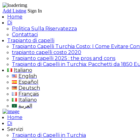
Add Listing
Sign In
Home
Di
Politica Sulla Riservatezza
Contattaci
Trapianto di capelli
Trapianto Capelli Turchia Costo: I Come Evitare Con
trapianto capelli costo 2020
Trapianto capelli 2025 : the pros and cons
Trapianto di Capelli in Turchia: Pacchetti da 1850 E
Italiano
English
Español
Deutsch
Français
Italiano
العربية
Home
Di
Servizi
Trapianto di Capelli in Turchia