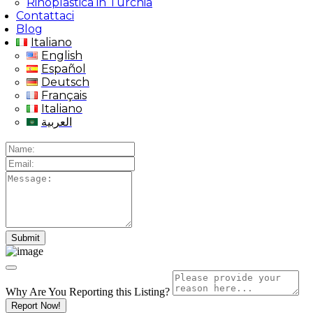
Rinoplastica in Turchia
Contattaci
Blog
Italiano
English
Español
Deutsch
Français
Italiano
العربية
Why Are You Reporting this
Listing?
Report Now!