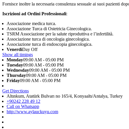
Fornisce inoltre la necessaria consulenza sessuale ai suoi pazienti dopo 
Iscrizioni ad Ordini Professionali
:
Associazione medica turca.
Associazione Turca di Ostetricia Ginecologica.
TSRM Associazione per la salute riproduttiva e l’infertilità.
Associazione turca di oncologia ginecologica.
Associazione turca di endoscopia ginecologica.
Venerdì
Day Off
Show all timings
Monday
09:00 AM - 05:00 PM
Tuesday
09:00 AM - 05:00 PM
Wednesday
09:00 AM - 05:00 PM
Thursday
09:00 AM - 05:00 PM
Friday
09:00 AM - 05:00 PM
Get Directions
Altınkum, Atatürk Bulvarı no 165/4, Konyaaltı/Antalya, Turkey
+90242 228 49 12
Call on Whatsapp
http://www.aylauckuyu.com