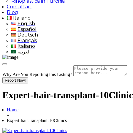
Rinoplastica in Turchia
Contattaci
Blog
Italiano
English
Español
Deutsch
Français
Italiano
العربية
Why Are You Reporting this
Listing?
Report Now!
Expert-hair-transplant-10Clinic
Home
»
Expert-hair-transplant-10Clinics