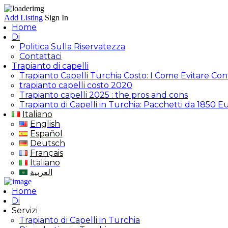
Add Listing
Sign In
Home
Di
Politica Sulla Riservatezza
Contattaci
Trapianto di capelli
Trapianto Capelli Turchia Costo: I Come Evitare Con
trapianto capelli costo 2020
Trapianto capelli 2025 : the pros and cons
Trapianto di Capelli in Turchia: Pacchetti da 1850 E
Italiano
English
Español
Deutsch
Français
Italiano
العربية
Home
Di
Servizi
Trapianto di Capelli in Turchia