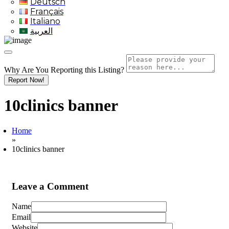
Deutsch
Français
Italiano
العربية
Why Are You Reporting this
Listing?
Report Now!
10clinics banner
Home
»
10clinics banner
Leave a Comment
Name
Email
Website