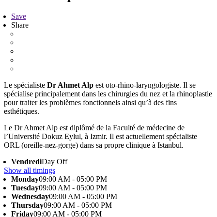
Save
Share
Le spécialiste
Dr Ahmet Alp
est oto-rhino-laryngologiste. Il se
spécialise principalement dans les chirurgies du nez et la rhinoplastie
pour traiter les problèmes fonctionnels ainsi qu’à des fins
esthétiques.
Le Dr Ahmet Alp est diplômé de la Faculté de médecine de
l’Université Dokuz Eylul, à Izmir. Il est actuellement spécialiste
ORL (oreille-nez-gorge) dans sa propre clinique à Istanbul.
Vendredi
Day Off
Show all timings
Monday
09:00 AM - 05:00 PM
Tuesday
09:00 AM - 05:00 PM
Wednesday
09:00 AM - 05:00 PM
Thursday
09:00 AM - 05:00 PM
Friday
09:00 AM - 05:00 PM