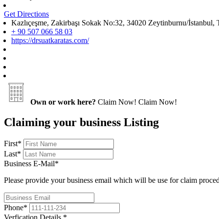
Get Directions
Kazlıçeşme, Zakirbaşı Sokak No:32, 34020 Zeytinburnu/İstanbul, 
+ 90 507 066 58 03
https://drsuatkaratas.com/
Own or work here?
Claim Now!
Claim Now!
Claiming your business Listing
First
*
Last
*
Business E-Mail
*
Please provide your business email which will be use for claim proce
Phone
*
Verfication Details
*