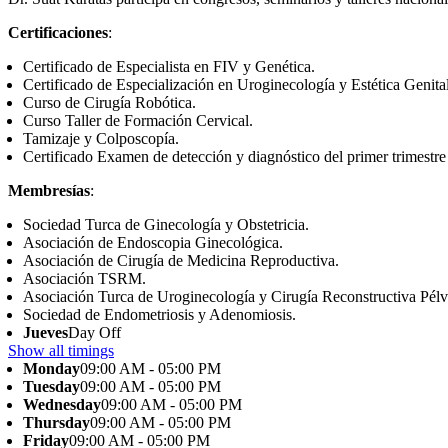
Certificaciones
:
Certificado de Especialista en FIV y Genética.
Certificado de Especialización en Uroginecología y Estética Genital
Curso de Cirugía Robótica.
Curso Taller de Formación Cervical.
Tamizaje y Colposcopía.
Certificado Examen de detección y diagnóstico del primer trimestr
Membresías
:
Sociedad Turca de Ginecología y Obstetricia.
Asociación de Endoscopia Ginecológica.
Asociación de Cirugía de Medicina Reproductiva.
Asociación TSRM.
Asociación Turca de Uroginecología y Cirugía Reconstructiva Pélv
Sociedad de Endometriosis y Adenomiosis.
Jueves
Day Off
Show all timings
Monday
09:00 AM - 05:00 PM
Tuesday
09:00 AM - 05:00 PM
Wednesday
09:00 AM - 05:00 PM
Thursday
09:00 AM - 05:00 PM
Friday
09:00 AM - 05:00 PM