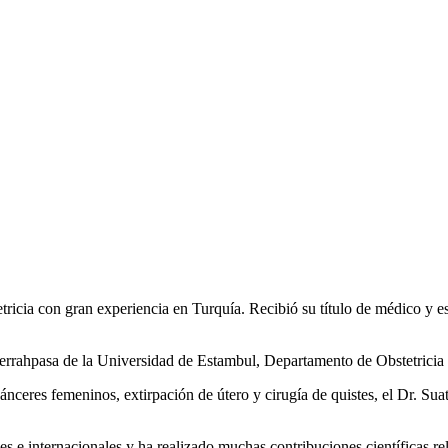
etricia con gran experiencia en Turquía. Recibió su título de médico y e
Cerrahpasa de la Universidad de Estambul, Departamento de Obstetricia
nceres femeninos, extirpación de útero y cirugía de quistes, el Dr. Suat
les e internacionales y ha realizado muchas contribuciones científicas r