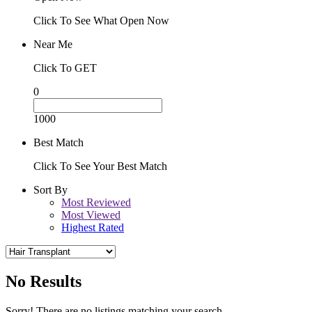
Click To See What Open Now
Near Me
Click To GET
0
1000
Best Match
Click To See Your Best Match
Sort By
Most Reviewed
Most Viewed
Highest Rated
No Results
Sorry! There are no listings matching your search.