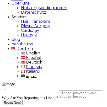
Über uns
Nutzungsbedingungen
Datenschutz
Services
Hair Transplant
Plastic Surgery
Cardiolgy
Urulogy
blog
berührung
Deutsch
English
Español
Deutsch
Français
Italiano
العربية
Why Are You Reporting this
Listing?
Report Now!